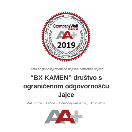
Firma se ponosi jednom od najviših bonitetnih ocjena
“BX KAMEN” društvo s
ograničenom odgovornošću
Jajce
Mat. br.: 51-01-0587 – Companywall d.o.o., 31.12.2019.