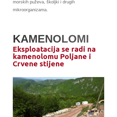
morskih puževa, školjki i drugih
mikroorganizama.
KAMENOLOMI
Eksploatacija se radi na
kamenolomu Poljane i
Crvene stijene