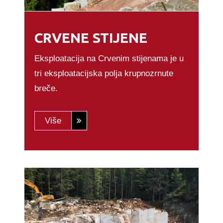
CRVENE STIJENE
Eksploatacija na Crvenim stijenama je u
tri eksploatacijska polja krupnozrnute
breče.
Više