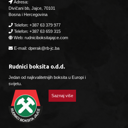
Adresa:
Divičani bb, Jajce, 70101
Bosna i Hercegovina
Telefon: +387 63 379 977
Telefon: +387 63 659 315
Web: rudniciboksitajajce.com
E-mail: dperak@rb-jc.ba
Rudnici boksita o.d.d.
Jedan od najkvalitetnijih boksita u Europi i
svijetu.
Saznaj više