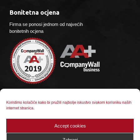
Bonitetna ocjena
Firma se ponosi jednom od najvećih
bonitetnih ocjena
Socijalne mreže
Koristimo kolačiće kako bi pružili najbolje iskustvo svakom korisniku naših
internet stranica.
Pratite nas na društvenim kanalima
Accept cookies
Zabrani